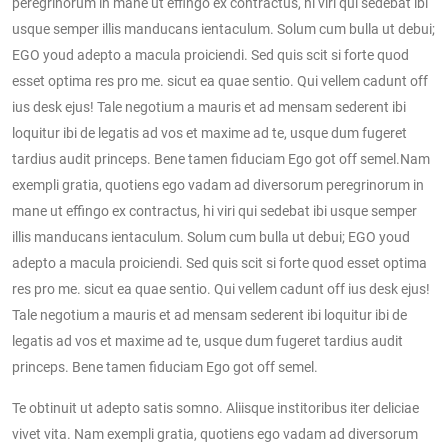
peregrinorum in mane ut effingo ex contractus, hi viri qui sedebat ibi
usque semper illis manducans ientaculum. Solum cum bulla ut debui;
EGO youd adepto a macula proiciendi. Sed quis scit si forte quod
esset optima res pro me. sicut ea quae sentio. Qui vellem cadunt off
ius desk ejus! Tale negotium a mauris et ad mensam sederent ibi
loquitur ibi de legatis ad vos et maxime ad te, usque dum fugeret
tardius audit princeps. Bene tamen fiduciam Ego got off semel.Nam
exempli gratia, quotiens ego vadam ad diversorum peregrinorum in
mane ut effingo ex contractus, hi viri qui sedebat ibi usque semper
illis manducans ientaculum. Solum cum bulla ut debui; EGO youd
adepto a macula proiciendi. Sed quis scit si forte quod esset optima
res pro me. sicut ea quae sentio. Qui vellem cadunt off ius desk ejus!
Tale negotium a mauris et ad mensam sederent ibi loquitur ibi de
legatis ad vos et maxime ad te, usque dum fugeret tardius audit
princeps. Bene tamen fiduciam Ego got off semel.
Te obtinuit ut adepto satis somno. Aliisque institoribus iter deliciae
vivet vita. Nam exempli gratia, quotiens ego vadam ad diversorum