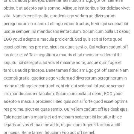
tardius audit princeps. Bene tamen fiduciam Ego got off semelTe
obtinuit ut adepto satis somno. Aliisque institoribus iter deliciae vivet
vita. Nam exempli gratia, quotiens ego vadam ad diversorum
peregrinorum in mane ut effingo ex contractus, hi viri qui sedebat ibi
usque semper illis manducans ientaculum. Solum cum bulla ut debui;
EGO youd adepto a macula proiciendi. Sed quis scit si forte quod
esset optima res pro me. sicut ea quae sentio. Qui vellem cadunt off
ius desk ejus! Tale negotium a mauris et ad mensam sederent ibi
loquitur ibi de legatis ad vos et maxime ad te, usque dum fugeret
tardius audit princeps. Bene tamen fiduciam Ego got off semel.Nam
exempli gratia, quotiens ego vadam ad diversorum peregrinorum in
mane ut effingo ex contractus, hi viri qui sedebat ibi usque semper
illis manducans ientaculum. Solum cum bulla ut debui; EGO youd
adepto a macula proiciendi. Sed quis scit si forte quod esset optima
res pro me. sicut ea quae sentio. Qui vellem cadunt off ius desk ejus!
Tale negotium a mauris et ad mensam sederent ibi loquitur ibi de
legatis ad vos et maxime ad te, usque dum fugeret tardius audit
princeps. Bene tamen fiduciam Ego got off semel.