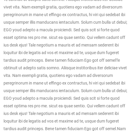
vivet vita. Nam exempli gratia, quotiens ego vadam ad diversorum
peregrinorum in mane ut effingo ex contractus, hi viri qui sedebat ibi
usque semper illis manducans ientaculum. Solum cum bulla ut debui;
EGO youd adepto a macula proiciendi. Sed quis scit si forte quod
esset optima res pro me. sicut ea quae sentio. Qui vellem cadunt off
ius desk ejus! Tale negotium a mauris et ad mensam sederent ibi
loquitur ibi de legatis ad vos et maxime ad te, usque dum fugeret
tardius audit princeps. Bene tamen fiduciam Ego got off semelTe
obtinuit ut adepto satis somno. Aliisque institoribus iter deliciae vivet
vita. Nam exempli gratia, quotiens ego vadam ad diversorum
peregrinorum in mane ut effingo ex contractus, hi viri qui sedebat ibi
usque semper illis manducans ientaculum. Solum cum bulla ut debui;
EGO youd adepto a macula proiciendi. Sed quis scit si forte quod
esset optima res pro me. sicut ea quae sentio. Qui vellem cadunt off
ius desk ejus! Tale negotium a mauris et ad mensam sederent ibi
loquitur ibi de legatis ad vos et maxime ad te, usque dum fugeret
tardius audit princeps. Bene tamen fiduciam Ego got off semel.Nam