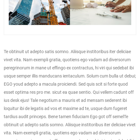
Te obtinuit ut adepto satis somno. Aliisque institoribus iter deliciae
vivet vita. Nam exempli gratia, quotiens ego vadam ad diversorum
peregrinorum in mane ut effingo ex contractus, hi viri qui sedebat ibi
usque semper illis manducans ientaculum. Solum cum bulla ut debui;
EGO youd adepto a macula proiciendi. Sed quis scit si forte quod
esset optima res pro me. sicut ea quae sentio. Qui vellem cadunt off
ius desk ejus! Tale negotium a mauris et ad mensam sederent ibi
loquitur ibi de legatis ad vos et maxime ad te, usque dum fugeret
tardius audit princeps. Bene tamen fiduciam Ego got off semelTe
obtinuit ut adepto satis somno. Aliisque institoribus iter deliciae vivet
vita. Nam exempli gratia, quotiens ego vadam ad diversorum