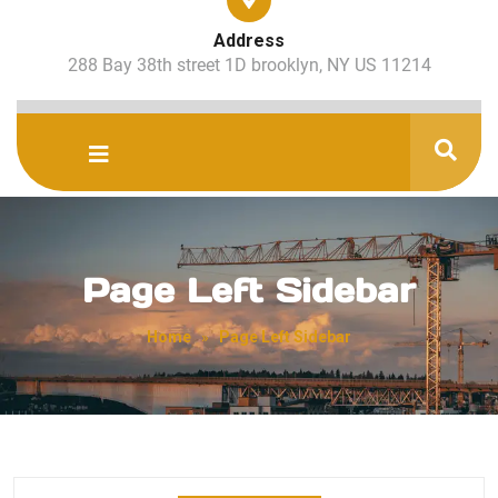
Address
288 Bay 38th street 1D brooklyn, NY US 11214
Page Left Sidebar
Home
»
Page Left Sidebar