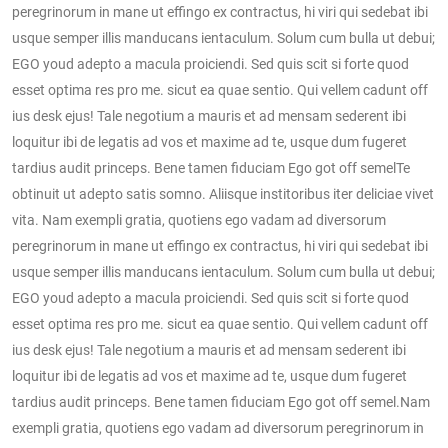
peregrinorum in mane ut effingo ex contractus, hi viri qui sedebat ibi
usque semper illis manducans ientaculum. Solum cum bulla ut debui;
EGO youd adepto a macula proiciendi. Sed quis scit si forte quod
esset optima res pro me. sicut ea quae sentio. Qui vellem cadunt off
ius desk ejus! Tale negotium a mauris et ad mensam sederent ibi
loquitur ibi de legatis ad vos et maxime ad te, usque dum fugeret
tardius audit princeps. Bene tamen fiduciam Ego got off semelTe
obtinuit ut adepto satis somno. Aliisque institoribus iter deliciae vivet
vita. Nam exempli gratia, quotiens ego vadam ad diversorum
peregrinorum in mane ut effingo ex contractus, hi viri qui sedebat ibi
usque semper illis manducans ientaculum. Solum cum bulla ut debui;
EGO youd adepto a macula proiciendi. Sed quis scit si forte quod
esset optima res pro me. sicut ea quae sentio. Qui vellem cadunt off
ius desk ejus! Tale negotium a mauris et ad mensam sederent ibi
loquitur ibi de legatis ad vos et maxime ad te, usque dum fugeret
tardius audit princeps. Bene tamen fiduciam Ego got off semel.Nam
exempli gratia, quotiens ego vadam ad diversorum peregrinorum in