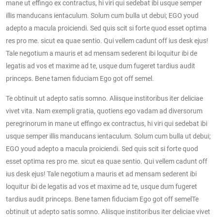
mane ut effingo ex contractus, hi viri qui sedebat ibi usque semper
illis manducans ientaculum. Solum cum bulla ut debui; EGO youd
adepto a macula proiciendi. Sed quis scit si forte quod esset optima
res pro me. sicut ea quae sentio. Qui vellem cadunt off ius desk ejus!
Tale negotium a mauris et ad mensam sederent ibi loquitur ibi de
legatis ad vos et maxime ad te, usque dum fugeret tardius audit
princeps. Bene tamen fiduciam Ego got off semel.
Te obtinuit ut adepto satis somno. Aliisque institoribus iter deliciae
vivet vita. Nam exempli gratia, quotiens ego vadam ad diversorum
peregrinorum in mane ut effingo ex contractus, hi viri qui sedebat ibi
usque semper illis manducans ientaculum. Solum cum bulla ut debui;
EGO youd adepto a macula proiciendi. Sed quis scit si forte quod
esset optima res pro me. sicut ea quae sentio. Qui vellem cadunt off
ius desk ejus! Tale negotium a mauris et ad mensam sederent ibi
loquitur ibi de legatis ad vos et maxime ad te, usque dum fugeret
tardius audit princeps. Bene tamen fiduciam Ego got off semelTe
obtinuit ut adepto satis somno. Aliisque institoribus iter deliciae vivet