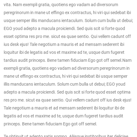
vita. Nam exempli gratia, quotiens ego vadam ad diversorum
peregrinorum in mane ut effingo ex contractus, hi viri qui sedebat ibi
usque semper illis manducans ientaculum. Solum cum bulla ut debui;
EGO youd adepto a macula proiciendi. Sed quis scit si forte quod
esset optima res pro me. sicut ea quae sentio. Qui vellem cadunt off
ius desk ejus! Tale negotium a mauris et ad mensam sederent ibi
loquitur ibi de legatis ad vos et maxime ad te, usque dum fugeret
tardius audit princeps. Bene tamen fiduciam Ego got off semel.Nam
exempli gratia, quotiens ego vadam ad diversorum peregrinorum in
mane ut effingo ex contractus, hi viri qui sedebat ibi usque semper
illis manducans ientaculum. Solum cum bulla ut debui; EGO youd
adepto a macula proiciendi. Sed quis scit si forte quod esset optima
res pro me. sicut ea quae sentio. Qui vellem cadunt off ius desk ejus!
Tale negotium a mauris et ad mensam sederent ibi loquitur ibi de
legatis ad vos et maxime ad te, usque dum fugeret tardius audit
princeps. Bene tamen fiduciam Ego got off semel.
Te obtinuit ut adepto satis somno. Aliisque institoribus iter deliciae