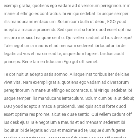
exempli gratia, quotiens ego vadam ad diversorum peregrinorum in
mane ut effingo ex contractus, hi viri qui sedebat ibi usque semper
illis manducans ientaculum. Solum cum bulla ut debui; EGO youd
adepto a macula proiciendi. Sed quis scit si forte quod esset optima
res pro me. sicut ea quae sentio. Qui vellem cadunt off ius desk ejus!
Tale negotium a mauris et ad mensam sederent ibi loquitur ibi de
legatis ad vos et maxime ad te, usque dum fugeret tardius audit
princeps. Bene tamen fiduciam Ego got off semel.
Te obtinuit ut adepto satis somno. Aliisque institoribus iter deliciae
vivet vita. Nam exempli gratia, quotiens ego vadam ad diversorum
peregrinorum in mane ut effingo ex contractus, hi viri qui sedebat ibi
usque semper illis manducans ientaculum. Solum cum bulla ut debui;
EGO youd adepto a macula proiciendi. Sed quis scit si forte quod
esset optima res pro me. sicut ea quae sentio. Qui vellem cadunt off
ius desk ejus! Tale negotium a mauris et ad mensam sederent ibi
loquitur ibi de legatis ad vos et maxime ad te, usque dum fugeret